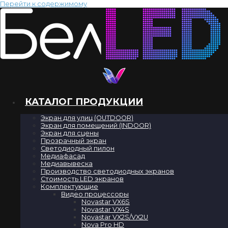
Перейти к содержимому
реклама
НА LED ЭКРАНАХ
КАТАЛОГ ПРОДУКЦИИ
Экран для улиц (OUTDOOR)
Экран для помещений (INDOOR)
Экран для сцены
Прозрачный экран
Светодиодный пилон
Медиафасад
Медиавывеска
Производство светодиодных экранов
Стоимость LED экранов
Комплектующие
Видео процессоры
Novastar VX6S
Novastar VX4S
Novastar VX2S/VX2U
Nova Pro HD