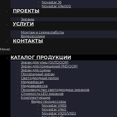
Novastar J6
Novastar VX400S
ПРОЕКТЫ
Экраны
УСЛУГИ
Монтаж и схема работы
Видеоролики
КОНТАКТЫ
Меню
КАТАЛОГ ПРОДУКЦИИ
Экран для улиц (OUTDOOR)
Экран для помещений (INDOOR)
Экран для сцены
Прозрачный экран
Светодиодный пилон
Медиафасад
Медиавывеска
Производство светодиодных экранов
Стоимость LED экранов
Комплектующие
Видео процессоры
Novastar VX6S
Novastar VX4S
Novastar VX2S/VX2U