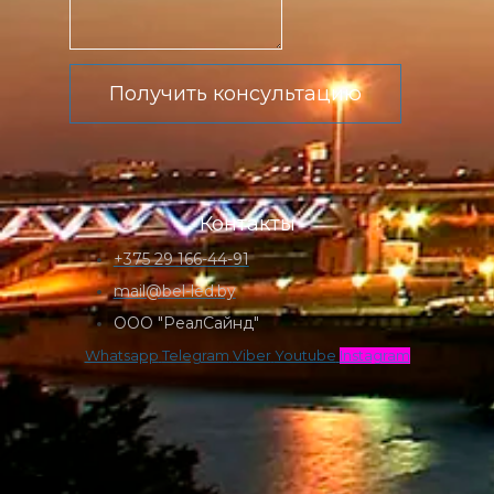
Получить консультацию
Контакты
+375 29 166-44-91
mail@bel-led.by
ООО "РеалСайнд"
Whatsapp
Telegram
Viber
Youtube
Instagram