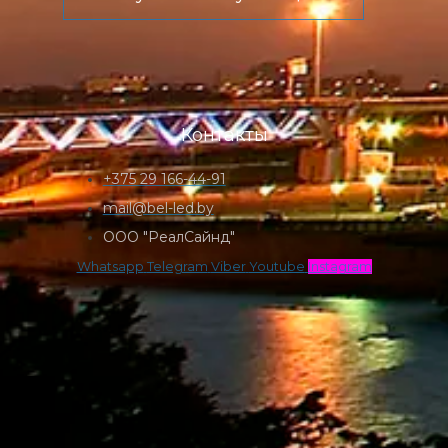
Контакты
+375 29 166-44-91
mail@bel-led.by
ООО "РеалСайнд"
Whatsapp
Telegram
Viber
Youtube
Instagram