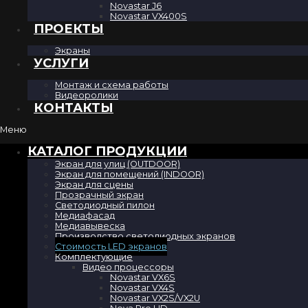
Novastar J6
Novastar VX400S
ПРОЕКТЫ
Экраны
УСЛУГИ
Монтаж и схема работы
Видеоролики
КОНТАКТЫ
Меню
КАТАЛОГ ПРОДУКЦИИ
Экран для улиц (OUTDOOR)
Экран для помещений (INDOOR)
Экран для сцены
Прозрачный экран
Светодиодный пилон
Медиафасад
Медиавывеска
Производство светодиодных экранов
Стоимость LED экранов
Комплектующие
Видео процессоры
Novastar VX6S
Novastar VX4S
Novastar VX2S/VX2U