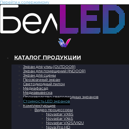
Перейти к содержимому
реклама
НА LED ЭКРАНАХ
КАТАЛОГ ПРОДУКЦИИ
Экран для улиц (OUTDOOR)
Экран для помещений (INDOOR)
Экран для сцены
Прозрачный экран
Светодиодный пилон
Медиафасад
Медиавывеска
Производство светодиодных экранов
Стоимость LED экранов
Комплектующие
Видео процессоры
Novastar VX6S
Novastar VX4S
Novastar VX2S/VX2U
Nova Pro HD